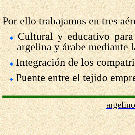
Por ello trabajamos en tres aé
Cultural y educativo para 
argelina y árabe mediante 
Integración de los compatri
Puente entre el tejido empre
argeli